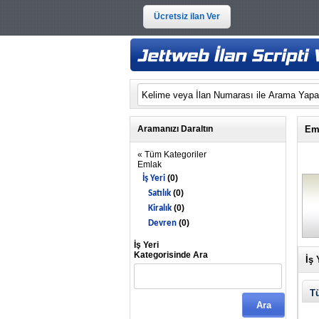
Ücretsiz ilan Ver
Aramanızı Daraltın
Eml
« Tüm Kategoriler
Emlak
(0)
İş Yeri
(0)
Satılık
(0)
Kiralık
(0)
Devren
İş Yeri
Kategorisinde Ara
İş 
Tü