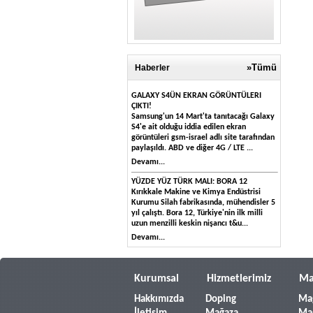
»Tümü
Haberler
GALAXY S4ÜN EKRAN GÖRÜNTÜLERI
ÇIKTI!
Samsung'un 14 Mart'ta tanıtacağı Galaxy
S4'e ait olduğu iddia edilen ekran
görüntüleri gsm-israel adlı site tarafından
paylaşıldı. ABD ve diğer 4G / LTE ...
Devamı...
YÜZDE YÜZ TÜRK MALI: BORA 12
Kırıkkale Makine ve Kimya Endüstrisi
Kurumu Silah fabrikasında, mühendisler 5
yıl çalıştı. Bora 12, Türkiye'nin ilk milli
uzun menzilli keskin nişancı t&u...
Devamı...
Kurumsal
Hizmetlerimiz
Ma
Hakkımızda
Doping
Ma