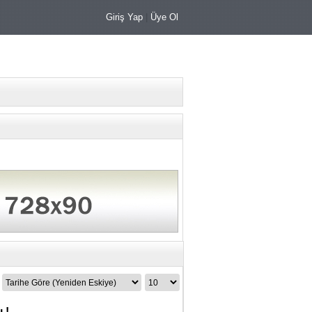
Giriş Yap
|
Üye Ol
 !