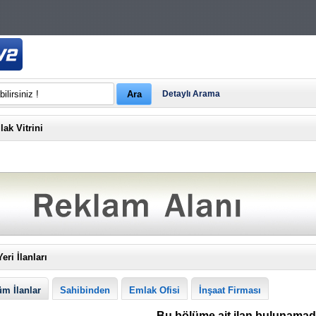
Detaylı Arama
ak Vitrini
Yeri İlanları
m İlanlar
Sahibinden
Emlak Ofisi
İnşaat Firması
Bu bölüme ait ilan bulunamadı