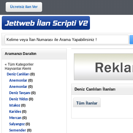
Ücretsiz ilan Ver
Aramanızı Daraltın
« Tüm Kategoriler
Hayvanlar Alemi
(0)
Deniz Canlıları
(0)
Anemonlar
(0)
Anemonlar
Deniz Canlıları İlanları
(0)
Deniz Tavşanı
(0)
Deniz Yıldızı
Tüm İlanlar
(0)
Istakoz
(0)
Karides
(0)
Mercan
(0)
Salyangoz
(0)
Semender