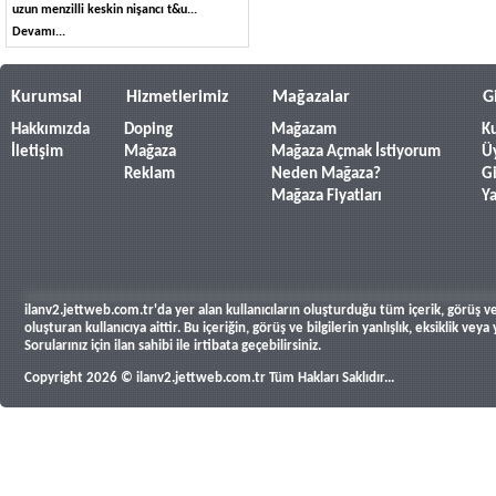
uzun menzilli keskin nişancı t&u...
Devamı...
Kurumsal
Hizmetlerimiz
Mağazalar
G
Hakkımızda
Doping
Mağazam
Ku
İletişim
Mağaza
Mağaza Açmak İstiyorum
Ü
Reklam
Neden Mağaza?
Gi
Mağaza Fiyatları
Y
ilanv2.jettweb.com.tr'da yer alan kullanıcıların oluşturduğu tüm içerik, görüş ve 
oluşturan kullanıcıya aittir. Bu içeriğin, görüş ve bilgilerin yanlışlık, eksiklik v
Sorularınız için ilan sahibi ile irtibata geçebilirsiniz.
Copyright 2026 © ilanv2.jettweb.com.tr Tüm Hakları Saklıdır...