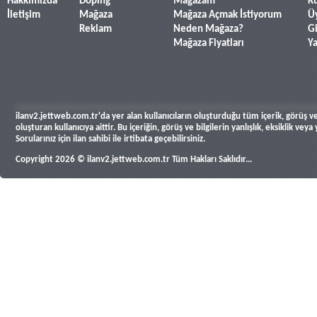
Hakkımızda
Doping
Mağazam
Ku
İletişim
Mağaza
Mağaza Açmak İstiyorum
Ü
Reklam
Neden Mağaza?
Gi
Mağaza Fiyatları
Y
ilanv2.jettweb.com.tr'da yer alan kullanıcıların oluşturduğu tüm içerik, görüş ve 
oluşturan kullanıcıya aittir. Bu içeriğin, görüş ve bilgilerin yanlışlık, eksiklik v
Sorularınız için ilan sahibi ile irtibata geçebilirsiniz.
Copyright 2026 © ilanv2.jettweb.com.tr Tüm Hakları Saklıdır...