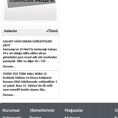
»Tümü
Haberler
GALAXY S4ÜN EKRAN GÖRÜNTÜLERI
ÇIKTI!
Samsung'un 14 Mart'ta tanıtacağı Galaxy
S4'e ait olduğu iddia edilen ekran
görüntüleri gsm-israel adlı site tarafından
paylaşıldı. ABD ve diğer 4G / LTE ...
Devamı...
YÜZDE YÜZ TÜRK MALI: BORA 12
Kırıkkale Makine ve Kimya Endüstrisi
Kurumu Silah fabrikasında, mühendisler 5
yıl çalıştı. Bora 12, Türkiye'nin ilk milli
uzun menzilli keskin nişancı t&u...
Devamı...
Kurumsal
Hizmetlerimiz
Mağazalar
G