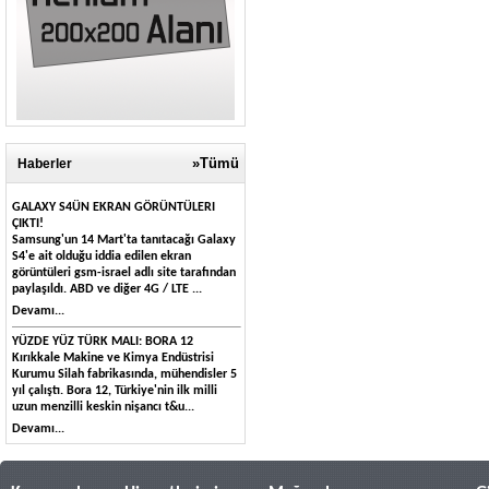
»Tümü
Haberler
GALAXY S4ÜN EKRAN GÖRÜNTÜLERI
ÇIKTI!
Samsung'un 14 Mart'ta tanıtacağı Galaxy
S4'e ait olduğu iddia edilen ekran
görüntüleri gsm-israel adlı site tarafından
paylaşıldı. ABD ve diğer 4G / LTE ...
Devamı...
YÜZDE YÜZ TÜRK MALI: BORA 12
Kırıkkale Makine ve Kimya Endüstrisi
Kurumu Silah fabrikasında, mühendisler 5
yıl çalıştı. Bora 12, Türkiye'nin ilk milli
uzun menzilli keskin nişancı t&u...
Devamı...