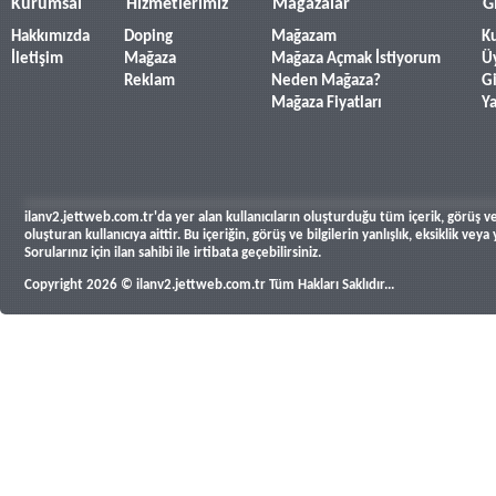
Kurumsal
Hizmetlerimiz
Mağazalar
G
Hakkımızda
Doping
Mağazam
Ku
İletişim
Mağaza
Mağaza Açmak İstiyorum
Ü
Reklam
Neden Mağaza?
Gi
Mağaza Fiyatları
Y
ilanv2.jettweb.com.tr'da yer alan kullanıcıların oluşturduğu tüm içerik, görüş ve 
oluşturan kullanıcıya aittir. Bu içeriğin, görüş ve bilgilerin yanlışlık, eksiklik v
Sorularınız için ilan sahibi ile irtibata geçebilirsiniz.
Copyright 2026 © ilanv2.jettweb.com.tr Tüm Hakları Saklıdır...