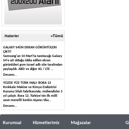
»Tümü
Haberler
GALAXY S4ÜN EKRAN GÖRÜNTÜLERI
ÇIKTI!
Samsung'un 14 Mart'ta tanıtacağı Galaxy
S4'e ait olduğu iddia edilen ekran
görüntüleri gsm-israel adlı site tarafından
paylaşıldı. ABD ve diğer 4G / LTE ...
Devamı...
YÜZDE YÜZ TÜRK MALI: BORA 12
Kırıkkale Makine ve Kimya Endüstrisi
Kurumu Silah fabrikasında, mühendisler 5
yıl çalıştı. Bora 12, Türkiye'nin ilk milli
uzun menzilli keskin nişancı t&u...
Devamı...
Kurumsal
Hizmetlerimiz
Mağazalar
G