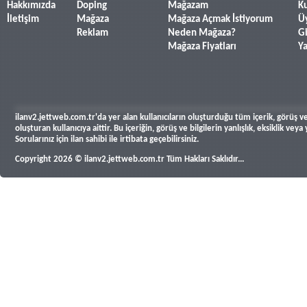
Hakkımızda
Doping
Mağazam
Ku
İletişim
Mağaza
Mağaza Açmak İstiyorum
Ü
Reklam
Neden Mağaza?
Gi
Mağaza Fiyatları
Y
ilanv2.jettweb.com.tr'da yer alan kullanıcıların oluşturduğu tüm içerik, görüş ve 
oluşturan kullanıcıya aittir. Bu içeriğin, görüş ve bilgilerin yanlışlık, eksiklik v
Sorularınız için ilan sahibi ile irtibata geçebilirsiniz.
Copyright 2026 © ilanv2.jettweb.com.tr Tüm Hakları Saklıdır...